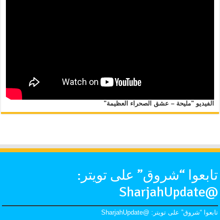
الفيديو "مليحة – عشق الصحراء العظيمة"
تابعوا “شروق” على تويتر:
@SharjahUpdate
تابعوا “شروق” على تويتر: @SharjahUpdate