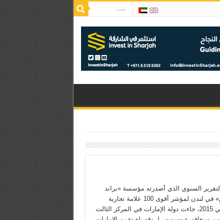
قرير السنوي الذي أصدرته مؤسسة «براند
فاينانس» في لندن لمؤشر أقوى 100 علامة تجارية
للدول في 2015، جاءت دولة الإمارات في المركز الثالث
من سنغافورة وسويسرا. وقد بلغ تقييم الإمارات