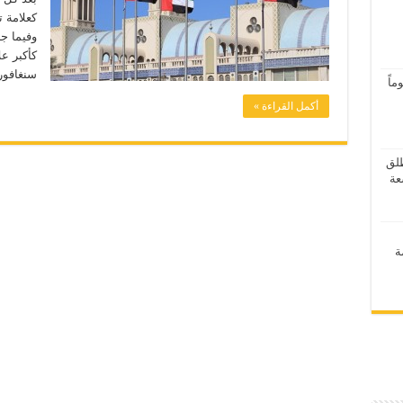
وفيما جا
كأكبر عل
سنغافور
اً
أكمل القراءة »
ر 2026” ينطلق
ة