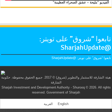
الفيديو "مليحة – عشق الصحراء العظيمة"
تابعوا “شروق” على تويتر:
@SharjahUpdate
تابعوا “شروق” على تويتر: @SharjahUpdate
هيئة الشارقة للاستثمار والتطوير (شروق) © 2017. جميع الحقوق محفوظة. حكومة
الشارقة
Sharjah Investment and Development Authority - Shurooq © 2026. All rights
reserved. Government of Sharjah
English
العربية