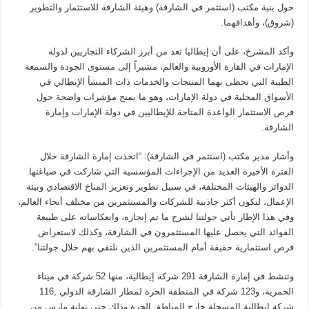
حول بنية مكتب (استثمر في الشارقة) وهيئة الشارقة للاستثمار والتطوير
(شروق)، وأهدافهما.
وأكد المشرخ، على أن إيطاليا تعد من أبرز الشركاء التجاريين لدولة
الإمارات في القارة الأوروبية والعالم، مشيراً إلى مستوى الجودة والسمعة
الطيبة التي تحظى بهما المنتجات والخدمات ذات المنشأ الإيطالي في
الأسواق المحلية في دولة الإمارات، وهو ما يمنح مؤشرات واضحة حول
فرص الاستثمار الواعدة المتاحة للإيطاليين في دولة الإمارات وإمارة
الشارقة.
وأشار مدير مكتب (استثمر في الشارقة): “اتخذت إمارة الشارقة خلال
الفترة الأخيرة العديد من الإجراءات المؤسسية التي شاركت في صياغتها
الدوائر والهيئات المختلفة، في سبيل تطوير وتعزيز المناخ الاقتصادي وبيئة
الإعمال، لتكون أكثر جاذبية للشركات والمستثمرين من مختلف أنحاء العالم،
وفي هذا الإطار تأتي جولتنا لشرح ما تم إنجازه، وانعكاساته على طبيعة
الفوائد التي يحصل عليها المستثمرون في الشارقة، وكذلك لاستعراض
فرص استثمارية حقيقة أمام المستثمرين الذين نلتقي بهم خلال جولتنا”.
وتنشط في إمارة الشارقة 291 شركة إيطالية، منها 52 شركة في ميناء
الحمرية، و123 شركة في المنطقة الحرة لمطار الشارقة الدولي ,116
شركة ايطالية المسجلة خارج المناطق الحرة وذلك حتى نهاية مارس من