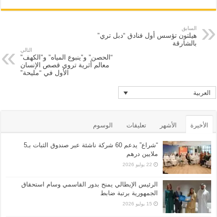
السابق
هيلتون تؤسس أول فنادق “دبل تري”
بالشارقة
التالي
“الحصن” و”ينبوع المياه” و”الكهف”
معالم أثرية تروي قصص الإنسان
الأول في “مليحة”
العربية
الأخيرة
الأشهر
تعليقات
الوسوم
“شراع” يدعم 60 شركة ناشئة عبر صندوق الثبات بـ5
ملايين درهم
22 يوليو 2026
الرئيس الإيطالي يمنح بدور القاسمي وسام استحقاق
الجمهورية برتبة ضابط
15 يوليو 2026