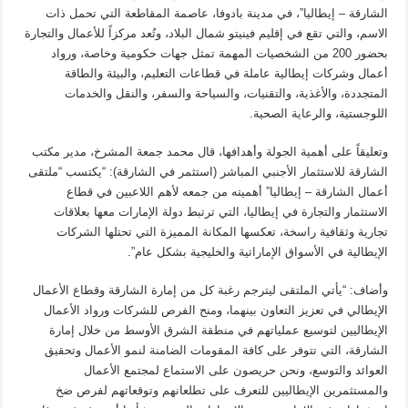
الشارقة – إيطاليا”، في مدينة بادوفا، عاصمة المقاطعة التي تحمل ذات
الاسم، والتي تقع في إقليم فينيتو شمال البلاد، وتُعد مركزاً للأعمال والتجارة
بحضور 200 من الشخصيات المهمة تمثل جهات حكومية وخاصة، ورواد
أعمال وشركات إيطالية عاملة في قطاعات التعليم، والبيئة والطاقة
المتجددة، والأغذية، والتقنيات، والسياحة والسفر، والنقل والخدمات
اللوجستية، والرعاية الصحية.
وتعليقاً على أهمية الجولة وأهدافها، قال محمد جمعة المشرخ، مدير مكتب
الشارقة للاستثمار الأجنبي المباشر (استثمر في الشارقة): “يكتسب “ملتقى
أعمال الشارقة – إيطاليا” أهميته من جمعه لأهم اللاعبين في قطاع
الاستثمار والتجارة في إيطاليا، التي ترتبط دولة الإمارات معها بعلاقات
تجارية وثقافية راسخة، تعكسها المكانة المميزة التي تحتلها الشركات
الإيطالية في الأسواق الإماراتية والخليجية بشكل عام”.
وأضاف: “يأتي الملتقى ليترجم رغبة كل من إمارة الشارقة وقطاع الأعمال
الإيطالي في تعزيز التعاون بينهما، ومنح الفرص للشركات ورواد الأعمال
الإيطاليين لتوسيع عملياتهم في منطقة الشرق الأوسط من خلال إمارة
الشارقة، التي تتوفر على كافة المقومات الضامنة لنمو الأعمال وتحقيق
العوائد والتوسع، ونحن حريصون على الاستماع لمجتمع الأعمال
والمستثمرين الإيطاليين للتعرف على تطلعانهم وتوقعاتهم لفرص ضخ