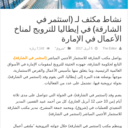
نشاط مكثف لـ (استثمر في
الشارقة) في إيطاليا للترويج لمناخ
الأعمال في الإمارة
The Editor
5 أبريل 2017
"شروق"
7,142 زيارة
يواصل مكتب الشارقة للاستثمار الأجنبي المباشر
(استثمر في الشارقة)
،
التابع لحكومة الشارقة، جهوده الحثيثة للترويج لمقومات الإمارة في الأسواق
العالمية الرئيسية، وما يتعلق منها بتأسيس الأعمال والفرص الاستثمارية،
موجهاً بوصلته هذه المرة إلى إيطاليا، التي يقوم وفد (استثمر في الشارقة)،
بجولة ترويجية فيها، تشتمل على عدد من الفعاليات.
يضم وفد (استثمر في الشارقة)، في الجولة التي تتواصل على مدى ثلاثة
أيام (من 10 حتى 12 أبريل الجاري)، كل من أحمد عبيد القصير، المدير
التنفيذي للعمليات في (شروق)، ومحمد جمعة المشرخ، مدير مكتب الشارقة
للاستثمار الأجنبي المباشر (استثمر في الشارقة).
وينظم مكتب (استثمر في الشارقة) خلال جولته الترويجية “ملتقى أعمال