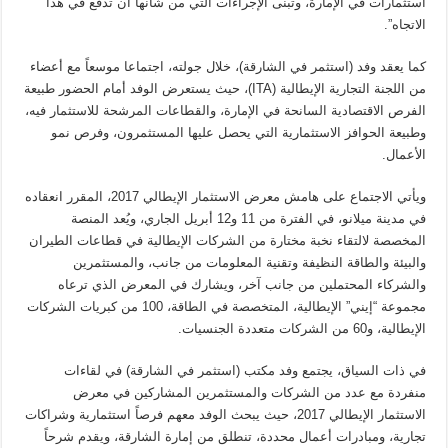
استثمارات في الإمارة، وتبنى الإجراءات التي من شأنها أن تدفع في هذا
الاتجاه”.
كما يعقد وفد (استثمر في الشارقة)، خلال جولته، اجتماعا موسعاً مع أعضاء
من اللجنة التجارية الإيطالية (ITA)، حيث يستعرض الوفد أمام الحضور طبيعة
الفرص الاقتصادية السانحة في الإمارة، والقطاعات المرشحة للاستثمار فيه،
وطبيعة الحوافز الاستثمارية التي يحصل عليها المستثمرون، وفرص نمو
الأعمال.
ويأتي الاجتماع على هامش معرض الاستثمار الإيطالي 2017، المقرر انعقاده
في مدينة ميلانو، في الفترة من 11 و12 أبريل الجاري، ويُعد المنصة
المخصصة لالتقاء نخبة مختارة من الشركات الإيطالية في قطاعات الطيران
والبيئة والطاقة النظيفة وتقنية المعلومات من جانب، والمستثمرين
والشركاء المحتملين من جانب آخر، ويشارك في المعرض الذي ترعاه
مجموعة “إيني” الإيطالية، المتخصصة في الطاقة، 100 من كبريات الشركات
الإيطالية، و60 من الشركات متعددة الجنسيات.
في ذات السياق، يجتمع وفد مكتب (استثمر في الشارقة) في لقاءات
منفردة مع عدد من الشركات والمستثمرين المشاركين في معرض
الاستثمار الإيطالي 2017، حيث يبحث الوفد معهم فرصاً استثمارية وشراكات
تجارية، ومبادرات أعمال محددة، تنطلق من إمارة الشارقة، ويقدم شرحاً