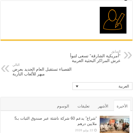
السابق
“أمريكية الشارقة” تسعى لتبوأ
عرش المراكز البحثية العربية
التالي
القصباء تستقبل العام الجديد بعرض
مبهر للألعاب النارية
العربية
الأخيرة
الأشهر
تعليقات
الوسوم
“شراع” يدعم 60 شركة ناشئة عبر صندوق الثبات بـ5
ملايين درهم
22 يوليو 2026