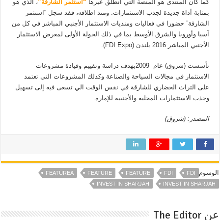
كما كان المنتدى هو المنصة التي انطلق عبرها
“استثمر الشارقة”
، الذي هو
بمثابة أداة جديدة لجذب الاستثمارات. ومنذ اطلاقه، فقد سجل “استثمر
الشارقة” حضورا في فعاليات ومنديات الاستثمار الأجنبي المباشر في كل من
آسيا وأوروبا والشرق الأوسط بما في ذلك الجولة الأولى لمعرض الاستثمار
الأجنبي المباشر 2016 بلندن (FDI Expo).
تأسست (شروق) عام 2009بهدف دراسة وتقييم وقيادة مشروعات
الاستثمار في مجالات السياحة والصناعة وكذلك المشروعات التي تعتمد
على التراث الحضاري للشارقة في نفس الوقت الي تسعى فيه إلى تسهيل
وجذب الاستثمارات المحلية والأجنبية للإمارة.
المصدر: (شروق)
الوسوم
FEATUREA
FEATURE
FEATURE
FDI
FDI
INVEST IN SHARJAH
INVEST IN SHARJAH
عن The Editor