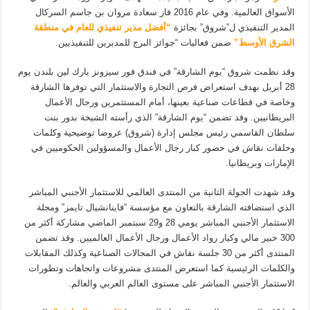
الأسواق العالمية. وفي عام 2016 فاز سعادة مروان بن جاسم السركال
المدير التنفيذي ل”شروق” بجائزة
“أفضل مدير تنفيذي للعام في منطقة
الشرق الأوسط”
ضمن فعاليات “جوائز البرج للمديرين للتنفيذيين.
وقد نظمت شروق “يوم الشارقة” في فندق فور سيزونز بارك لين بلندن يوم
28 أبريل بهدف استعراض فرص التجارة والاستثمار التي توفرها الشارقة
وخاصة في قطاعات صناعية بعينها، أمام المستثمرين ورجال الأعمال
البريطانيين. وقد تضمن “يوم الشارقة” الذي رأسته الشيخة بدور بنت
سلطان القاسمي رئيس مجلس إدارة (شروق) عروضا توضيحية وكلمات
وحلقات نقاش في حضور كبار رجال الأعمال والمسؤولين الحكوميين في
الإمارات وبريطانيا.
وقد شهدت الجولة الثانية من المنتدى العالمي للاستثمار الأجنبي المباشر
الذي استضافته الشارقة بالتعاون مع مؤسسة “فاينانشيال تايمز” ومجلة
الاستثمار الأجنبي المباشر يومي 28 و29 سبتمبر الماضي مشاركة أكثر من
300 خبير مالي وكبار رواد الأعمال ورجال الأعمال العالميين. وقد تضمن
المنتدى أكثر من 30 جلسة نقاش في المجالات الصناعية وكذلك المقابلات
والكلمات الرئيسية كما استعرض المنتدى مشروعات واتجاهات وتطورات
الاستثمار الأجنبي المباشر على مستوى العالم العربي والعالم.