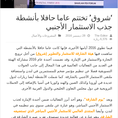
‘شروق’ تختتم عاما حافلا بأنشطة
جذب الاستثمار الأجنبي
The Editor
28 ديسمبر 2016
المشروعات والأعمال
6,376 زيارة
فيما تطوي 2016 أيامها الأخيرة، فإنها كانت عاما حافلا بالأنشطة التي
ساهمت فيها
هيئة الشارقة للاستثمار والتطوير (شروق)
من أجل ترويج
التجارة والاستثمار في الإمارة. وقد تضمنت أجندة عام 2016 مشاركة الهيئة
في العديد من الفعاليات العالمية في هذا المجال إلى جانب الجولات
التسويقية فضلا عن تنظيم مؤتمر ضخم للمستثمرين في لندن واستضافة
ملتقى الاستثمار الأجنبي بالشارقة. كما شملت الأنشطة أيضا زيارات لدول
عديدة في أوروبا وكذلك الصين والهند وكوريا في آسيا بالإضافة إلى الحملات
الترويجية في دول مجلس التعاون الخليجي والدول العربية الأخرى.
ويعد
“يوم الشارقة”
، وهو أحد أبرز الفعاليات ضمن أجندة الإمارة لجذب
الاستثمار الأجنبي المباشر، وهو عبارة عن ملتقى سنوي يتم تنظيمه في
لندن، وأيضا
المنتدى العالمي للاستثمار الأجنبي المباشر الذي تستضيفه
الشارقة
، وهو عبارة عن فعالية جديدة تستهدف تعزيز صورة الشارقة في