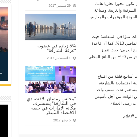
تكون محورا تجاريا هاما،
29 سبتمبر 2017
لشرقية والغربية، وصناعة
الجودة للمؤتمرات والمعارض
دات نموًا في المنطقة؛ حيث
بلغ معدل النمو في الناتج المحلي اجمالي العام الماضي 13%. كما أن قاعدة
5% زيادة في عضوية
ج العربي؛ حيث تتميز
“غرفة الشارقة”
بالتنوع، إذ لا يوجد قطاع صناعي واحد يساهم بأكثر من 20% من الناتج المحلي
1 أغسطس 2017
أسابيع قليلة من افتتاح
ة الاقتصادية بالشارقة،
لمستثمر تحت سقف واحد.
 من الوقت من أجل تأسيس
“مجلس رمضان الاقتصادي
في الشارقة” يستشرف
ات رضى العملاء.
مكانة الإمارات في حقبة
الاقتصاد المبتكر
 الاعلام
5 يونيو 2017