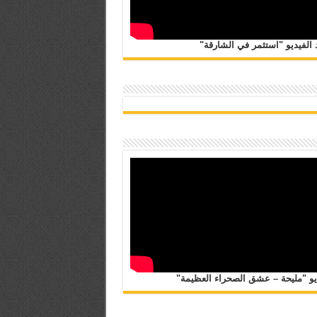
الفيديو "استثمر في الشارقة"
يو "مليحة – عشق الصحراء العظيمة"