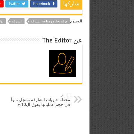
شاركها
Twitter
Facebook
الوسوم
غرفة تجارة وصناعة الشارقة
الشارقة
دول
عن The Editor
السابق
محطة حاويات الشارقة تسجل نمواً
في حجم عملياتها يفوق ال10%.