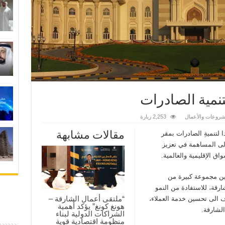
نمية الصادرات
شروعات والأعمال
2,253 زيارة
مقالات مشابهة
 لتنميةِ الصادرات بمقر
إلى المساهمة في تعزيز
ق الإقليمية والعالمية.
بين مجموعة كبيرة من
ارقة، للاستفادة من النمو
“ملتقى أعمال الشارقة –
دف الى تحسين خدمة العملاء،
هونغ كونغ” يؤكد أهمية
لشارقة.
الشراكات الدولية لبناء
منظومة اقتصادية قوية